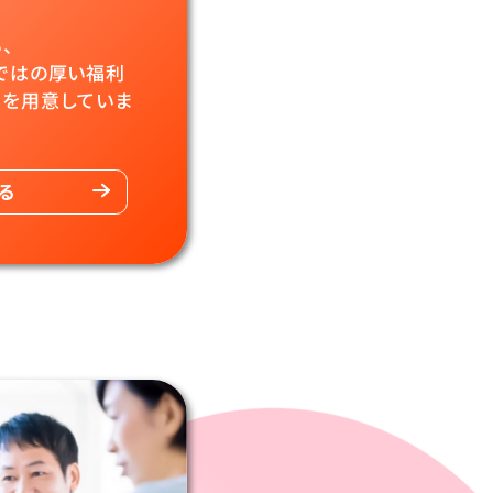
、
で
はの厚い福利
を用意していま
る