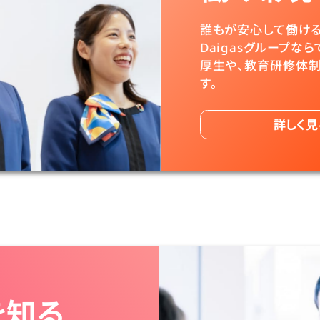
誰もが安心して働ける
Daigasグループなら
厚生や、教育
研修体制
す。
詳しく見
を知る