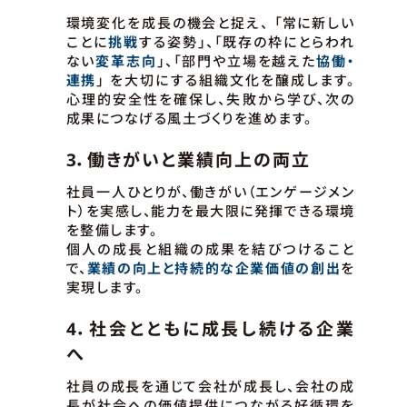
環境変化を成長の機会と捉え、 「常に新しい
ことに
挑戦
する姿勢」、「既存の枠にとらわれ
ない
変革志向
」、「部門や立場を越えた
協働・
連携
」 を大切にする組織文化を醸成します。
心理的安全性を確保し、失敗から学び、次の
成果につなげる風土づくりを進めます。
3．働きがいと業績向上の両立
社員一人ひとりが、働きがい（エンゲージメン
ト）を実感し、能力を最大限に発揮できる環境
を整備します。
個人の成長と組織の成果を結びつけること
で、
業績の向上と持続的な企業価値の創出
を
実現します。
4．社会とともに成長し続ける企業
へ
社員の成長を通じて会社が成長し、会社の成
長が社会への価値提供につながる好循環を